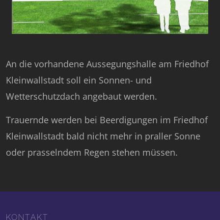
An die vorhandene Aussegungshalle am Friedhof
Kleinwallstadt soll ein Sonnen- und
Wetterschutzdach angebaut werden.
Trau­ern­de wer­den bei Be­er­di­gun­gen im Fried­hof
Klein­wall­stadt bald nicht mehr in pral­ler Son­ne
oder pras­seln­dem Re­gen ste­hen müs­sen.
KONTAKT